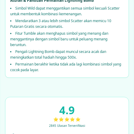
Aturan & Panduan Permainan Lightning Bomb
Simbol Wild dapat menggantikan semua simbol kecuali Scatter
untuk membentuk kombinasi kemenangan.
Mendaratkan 3 atau lebih simbol Scatter akan memicu 10
Putaran Gratis secara otomatis.
Fitur Tumble akan menghapus simbol yang menang dan
menggantinya dengan simbol baru untuk peluang menang
beruntun.
Pengali Lightning Bomb dapat muncul secara acak dan
meningkatkan total hadiah hingga 500x.
Permainan berakhir ketika tidak ada lagi kombinasi simbol yang
cocok pada layar.
4.9
⭐⭐⭐⭐⭐
2845 Ulasan Terverifikasi