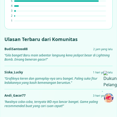
5
4
3
2
1
Ulasan Terbaru dari Komunitas
BudiSantoso88
2 jam yang lalu
“Gila banget! Baru main sebentar langsung kena jackpot besar di Lightning
Bomb. Emang beneran gacor!”
Siska_Lucky
1 hari yang lalu
“Grafiknya keren dan gameplay-nya seru banget. Paling suka fitur
ledakannya yang kasih kemenangan beruntun.”
Andi_Gacor77
3 hari yang lalu
“Awalnya coba-coba, ternyata WD-nya lancar banget. Game paling
recommended buat yang cari cuan cepat!”