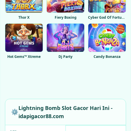
Fiery Boxing
Cyber God Of Fortune⁺
Thor X
Hot Gems™ Xtreme
Dj Party
Candy Bonanza
Lightning Bomb Slot Gacor Hari Ini -
⚙️
idapigacor88.com