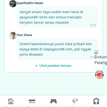
Syarifuddin Hasan
Sangat aman! Saya sudah main lama di
apigacor88 resmi dan semua transaksi
berjalan lancar tanpa masalah.
13:20
Yuni Shara
Sistem keamanannya juara! Data pribadi kita
dijaga ketat di idapigacor88.com, jadi nggak
perlu khawatir.
13:35
Lihat jawaban lainnya
🏠
💳
🎮
💎
🎧