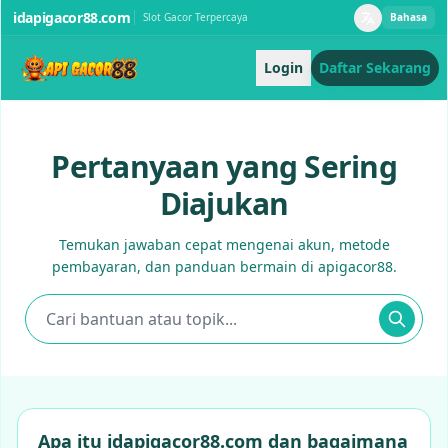
idapigacor88.com
Slot Gacor Terpercaya
Bahasa
Login
Daftar Sekarang
Pertanyaan yang Sering
Diajukan
Temukan jawaban cepat mengenai akun, metode
pembayaran, dan panduan bermain di apigacor88.
Apa itu idapigacor88.com dan bagaimana