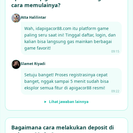
cara memulainya?
Atta Halilintar
Wah, idapigacor88.com itu platform game
paling seru saat ini! Tinggal daftar, login, dan
kalian bisa langsung gas mainkan berbagai
game favorit!
09:15
Slamet Riyadi
Setuju banget! Proses registrasinya cepat
banget, nggak sampai 5 menit sudah bisa
eksplor semua fitur di apigacor88 resmi!
09:22
Lihat jawaban lainnya
Bagaimana cara melakukan deposit di