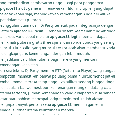
ang memberikan pembayaran tinggi. Bagi para penggemar
pigacor88 slot
, game ini menawarkan fitur multiplier yang dapat
eledak kapan saja, meningkatkan kemenangan Anda berkali-kali
ipat dalam satu putaran.
eunggulan utama dari Dj Party terletak pada integrasinya dengan
latform
apigacor88 resmi
. Dengan sistem keamanan tingkat tingg
an akses yang cepat melalui
apigacor88 login
, pemain dapat
enikmati putaran gratis (free spins) dan ronde bonus yang sering
uncul. Fitur 'Wild' yang muncul secara acak akan membantu And
elengkapi garis kemenangan dengan lebih mudah,
enjadikannya pilihan utama bagi mereka yang mencari
emenangan konsisten.
ari sisi teknis, Dj Party memiliki RTP (Return to Player) yang sangat
ompetitif, memastikan bahwa peluang pemain untuk mendapatka
embali modal mereka tetap tinggi. Volatilitas sedang hingga tingg
emastikan bahwa meskipun kemenangan mungkin datang dalam
nterval tertentu, jumlah kemenangan yang didapatkan bisa sangat
esar atau bahkan mencapai jackpot maksimal. Inilah alasan
engapa banyak pemain setia
apigacor88
memilih game ini
ebagai sumber utama keuntungan mereka.