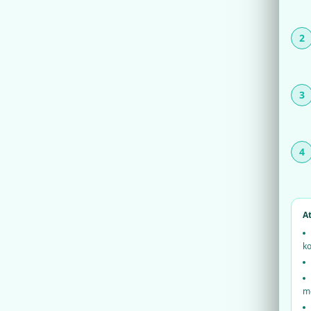
2
3
4
A
k
mo