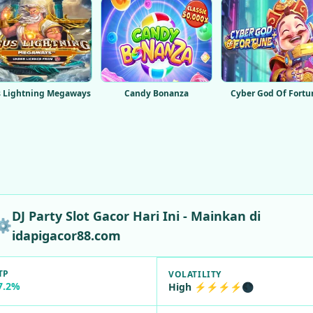
s Lightning Megaways
Candy Bonanza
Cyber God Of Fortu
DJ Party Slot Gacor Hari Ini - Mainkan di
⚙️
idapigacor88.com
TP
VOLATILITY
7.2%
High ⚡⚡⚡⚡🌑