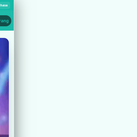
ahasa
rang