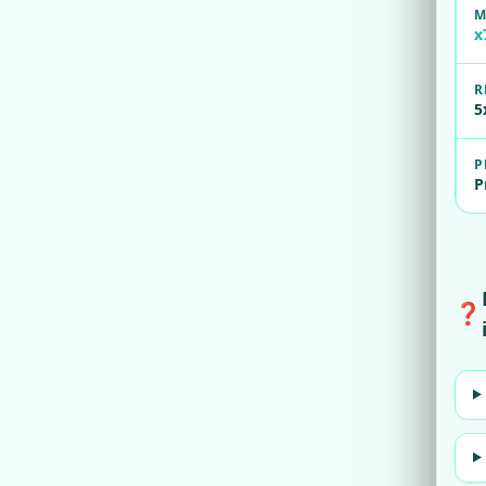
M
x
R
5
P
P
❓