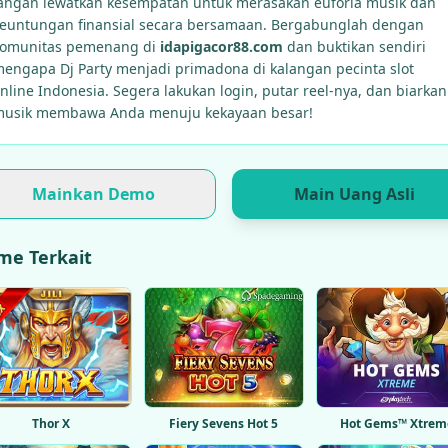
angan lewatkan kesempatan untuk merasakan euforia musik dan
euntungan finansial secara bersamaan. Bergabunglah dengan
omunitas pemenang di
idapigacor88.com
dan buktikan sendiri
engapa Dj Party menjadi primadona di kalangan pecinta slot
nline Indonesia. Segera lakukan login, putar reel-nya, dan biarkan
usik membawa Anda menuju kekayaan besar!
Mainkan Demo
Main Uang Asli
me Terkait
Fiery Sevens Hot 5
Hot Gems™ Xtrem
Thor X