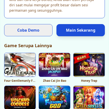
diri saat mulai mengejar profit besar dalam sesi
permainan yang sesungguhnya.
Coba Demo
Main Sekarang
Game Serupa Lainnya
Four Gentlemanly Flowers
Zhao Cai Jin Bao
Honey Trap