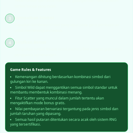
Tekan tombol spin untuk memutar gulungan dan mencocokkan
simbol bunga yang indah.
Kumpulkan Simbol
3
Dapatkan kombinasi simbol yang tepat pada garis pembayaran
untuk memenangkan hadiah.
Aktifkan Bonus
4
Kumpulkan simbol khusus untuk memicu fitur putaran gratis atau
pengganda kemenangan.
Game Rules & Features
Kemenangan dihitung berdasarkan kombinasi simbol dari
gulungan kiri ke kanan.
Simbol Wild dapat menggantikan semua simbol standar untuk
membantu membentuk kombinasi menang.
Fitur Scatter yang muncul dalam jumlah tertentu akan
mengaktifkan mode bonus gratis.
Nilai pembayaran bervariasi tergantung pada jenis simbol dan
jumlah taruhan yang dipasang.
Semua hasil putaran ditentukan secara acak oleh sistem RNG
yang tersertifikasi.