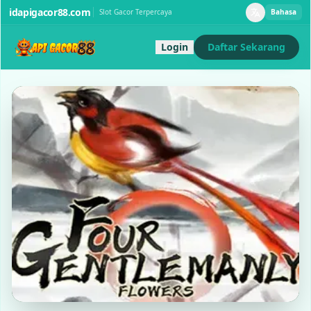
idapigacor88.com
Slot Gacor Terpercaya
Bahasa
Login
Daftar Sekarang