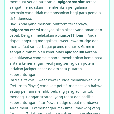
membuat setiap putaran di
apigacor88 slot
terasa
sangat memuaskan, memberikan pengalaman
bermain yang tidak membosankan bagi para pemain
di Indonesia.
Bagi Anda yang mencari platform terpercaya,
apigacor88 resmi
menyediakan akses yang aman dan
cepat. Dengan melakukan
apigacor88 login
, Anda
dapat langsung mengakses Sweet Powernudge dan
memanfaatkan berbagai promo menarik. Game ini
sangat diminati oleh komunitas
apigacor88
karena
volatilitasnya yang seimbang, memberikan kombinasi
antara kemenangan kecil yang sering dan potensi
ledakan jackpot besar dalam satu putaran
keberuntungan.
Dari sisi teknis, Sweet Powernudge menawarkan RTP
(Return to Player) yang kompetitif, memastikan bahwa
setiap pemain memiliki peluang yang adil untuk
menang. Dengan strategi yang tepat dan sedikit
keberuntungan, fitur Powernudge dapat membawa
Anda menuju kemenangan maksimal (max win) yang
fantastis. Tidak heran jika banyak pemain profesional