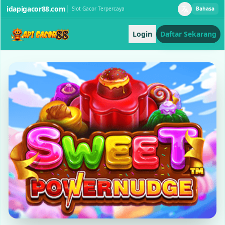
idapigacor88.com
Slot Gacor Terpercaya
Bahasa
Login
Daftar Sekarang