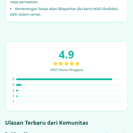
meja permainan.
Kemenangan hanya akan dibayarkan jika kartu telah divalidasi
oleh sistem server.
4.9
⭐⭐⭐⭐⭐
2850 Ulasan Pengguna
5
4
3
2
1
Ulasan Terbaru dari Komunitas