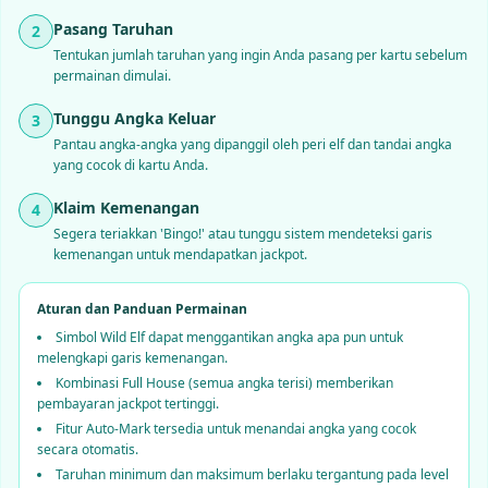
Pasang Taruhan
2
Tentukan jumlah taruhan yang ingin Anda pasang per kartu sebelum
permainan dimulai.
Tunggu Angka Keluar
3
Pantau angka-angka yang dipanggil oleh peri elf dan tandai angka
yang cocok di kartu Anda.
Klaim Kemenangan
4
Segera teriakkan 'Bingo!' atau tunggu sistem mendeteksi garis
kemenangan untuk mendapatkan jackpot.
Aturan dan Panduan Permainan
Simbol Wild Elf dapat menggantikan angka apa pun untuk
melengkapi garis kemenangan.
Kombinasi Full House (semua angka terisi) memberikan
pembayaran jackpot tertinggi.
Fitur Auto-Mark tersedia untuk menandai angka yang cocok
secara otomatis.
Taruhan minimum dan maksimum berlaku tergantung pada level